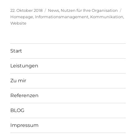
Veröffentlicht
Kategorien
Schla
22. Oktober 2018
News
,
Nutzen für Ihre Organisation
am
Homepage
,
Informationsmanagement
,
Kommunikation
,
Website
Start
Leistungen
Zu mir
Referenzen
BLOG
Impressum