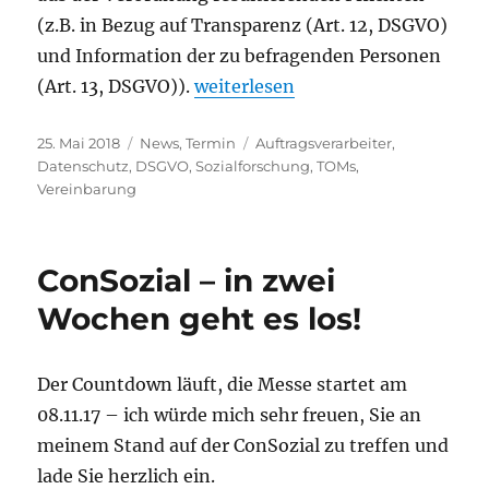
(z.B. in Bezug auf Transparenz (Art. 12, DSGVO)
und Information der zu befragenden Personen
„Wirksamwerden der DSGVO am 2
(Art. 13, DSGVO)).
weiterlesen
Veröffentlicht
Kategorien
Schlagwörter
25. Mai 2018
News
,
Termin
Auftragsverarbeiter
,
am
Datenschutz
,
DSGVO
,
Sozialforschung
,
TOMs
,
Vereinbarung
ConSozial – in zwei
Wochen geht es los!
Der Countdown läuft, die Messe startet am
08.11.17 – ich würde mich sehr freuen, Sie an
meinem Stand auf der ConSozial zu treffen und
lade Sie herzlich ein.