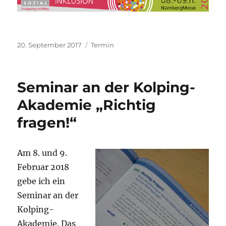
Veröffentlicht
Kategorien
20. September 2017
Termin
am
Seminar an der Kolping-
Akademie „Richtig
fragen!“
Am 8. und 9.
Februar 2018
gebe ich ein
Seminar an der
Kolping-
Akademie. Das