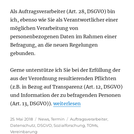
Als Auftragsverarbeiter (Art. 28, DSGVO) bin
ich, ebenso wie Sie als Verantwortlicher einer
möglichen Verarbeitung von
personenbezogenen Daten im Rahmen einer
Befragung, an die neuen Regelungen
gebunden.
Gerne unterstütze ich Sie bei der Erfüllung der
aus der Verordnung resultierenden Pflichten
(z.B. in Bezug auf Transparenz (Art. 12, DSGVO)
und Information der zu befragenden Personen
„Wirksamwerden der DSGVO am 2
(Art. 13, DSGVO)).
weiterlesen
Veröffentlicht
Kategorien
Schlagwörter
25. Mai 2018
News
,
Termin
Auftragsverarbeiter
,
am
Datenschutz
,
DSGVO
,
Sozialforschung
,
TOMs
,
Vereinbarung