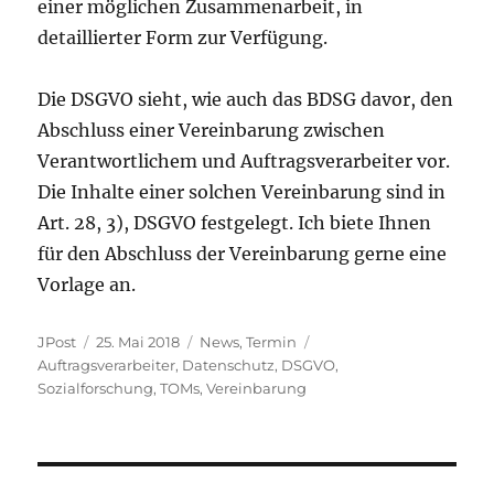
einer möglichen Zusammenarbeit, in
detaillierter Form zur Verfügung.
Die DSGVO sieht, wie auch das BDSG davor, den
Abschluss einer Vereinbarung zwischen
Verantwortlichem und Auftragsverarbeiter vor.
Die Inhalte einer solchen Vereinbarung sind in
Art. 28, 3), DSGVO festgelegt. Ich biete Ihnen
für den Abschluss der Vereinbarung gerne eine
Vorlage an.
Autor
Veröffentlicht
Kategorien
Schlagwörter
JPost
25. Mai 2018
News
,
Termin
am
Auftragsverarbeiter
,
Datenschutz
,
DSGVO
,
Sozialforschung
,
TOMs
,
Vereinbarung
Beitragsnavigation