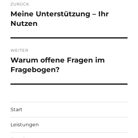
ZURÜCK
Meine Unterstützung – Ihr
Vorheriger
Beitrag:
Nutzen
WEITER
Warum offene Fragen im
Nächster
Beitrag:
Fragebogen?
Start
Leistungen