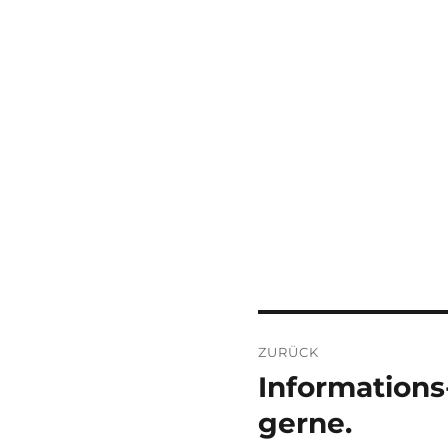
Beitragsnaviga
ZURÜCK
Informations-
Vorheriger
Beitrag:
gerne.