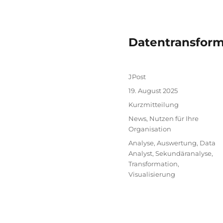
Datentransform
Autor
JPost
Veröffentlicht
19. August 2025
am
Format
Kurzmitteilung
Kategorien
News
,
Nutzen für Ihre
Organisation
Schlagwörter
Analyse
,
Auswertung
,
Data
Analyst
,
Sekundäranalyse
,
Transformation
,
Visualisierung